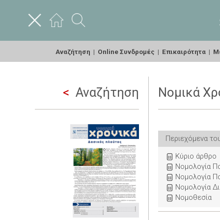
Αναζήτηση
|
Online Συνδρομές
|
Επικαιρότητα
|
Με
Αναζήτηση
Νομικά Χρο
Περιεχόμενα το
Κύριο άρθρο
Νομολογία Πο
Νομολογία Πο
Νομολογία Δι
Νομοθεσία