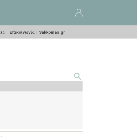
εις
|
Επικοινωνία
|
Sakkoulas.gr
–
»