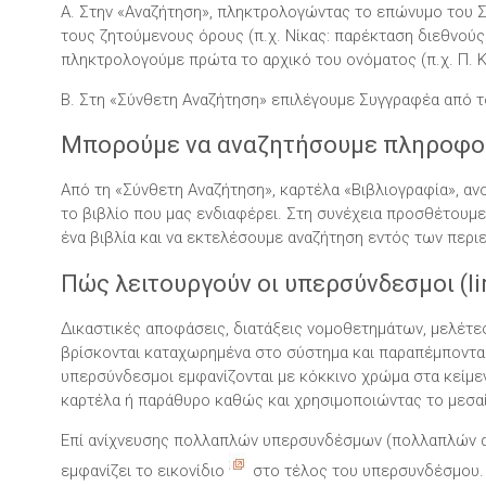
Α. Στην «Αναζήτηση», πληκτρολογώντας το επώνυμο του Σ
τους ζητούμενους όρους (π.χ. Νίκας: παρέκταση διεθνούς 
πληκτρολογούμε πρώτα το αρχικό του ονόματος (π.χ. Π. 
Β. Στη «Σύνθετη Αναζήτηση» επιλέγουμε Συγγραφέα από το
Μπορούμε να αναζητήσουμε πληροφορί
Από τη «Σύνθετη Αναζήτηση», καρτέλα «Βιβλιογραφία», αν
το βιβλίο που μας ενδιαφέρει. Στη συνέχεια προσθέτουμ
ένα βιβλία και να εκτελέσουμε αναζήτηση εντός των περι
Πώς λειτουργούν οι υπερσύνδεσμοι (li
Δικαστικές αποφάσεις, διατάξεις νομοθετημάτων, μελέτες
βρίσκονται καταχωρημένα στο σύστημα και παραπέμπονται 
υπερσύνδεσμοι εμφανίζονται με κόκκινο χρώμα στα κείμεν
καρτέλα ή παράθυρο καθώς και χρησιμοποιώντας το μεσαί
Επί ανίχνευσης πολλαπλών υπερσυνδέσμων (πολλαπλών απ
εμφανίζει το εικονίδιο
στο τέλος του υπερσυνδέσμου. Σ