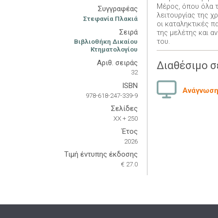
Μέρος, όπου όλα τ
Συγγραφέας
λειτουργίας της χ
Στεφανία Πλακιά
οι καταληκτικές π
Σειρά
της μελέτης και α
του.
Βιβλιοθήκη Δικαίου
Κτηματολογίου
Αριθ. σειράς
Διαθέσιμο σ
32
ISBN
Ανάγνωση 
978-618-247-339-9
Σελίδες
XX + 250
Έτος
2026
Τιμή έντυπης έκδοσης
€ 27.0