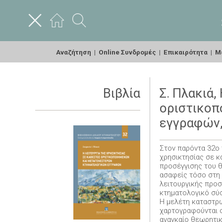
Αναζήτηση
|
Online Συνδρομές
|
Επικαιρότητα
|
Με
Βιβλία
Σ. Πλακιά,
οριστικοπ
εγγραφών,
Στον παρόντα 32ο 
χρησικτησίας σε κ
προσέγγισης του θ
ασαφείς τόσο στη 
λειτουργικής προσ
κτηματολογικό σύ
Η μελέτη καταστρώ
χαρτογραφούνται 
αναγκαίο θεωρητικ