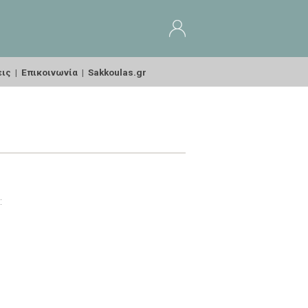
εις
|
Επικοινωνία
|
Sakkoulas.gr
: