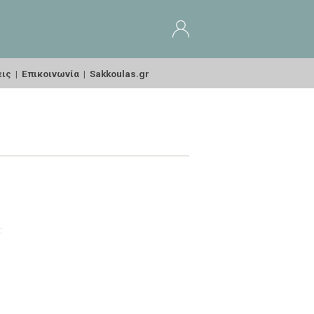
εις
|
Επικοινωνία
|
Sakkoulas.gr
: