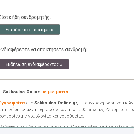
Είστε ήδη συνδρομητής;
Είσοδος στο σύστημα »
Ενδιαφέρεστε να αποκτήσετε συνδρομή;
Εκδήλωση ενδιαφέροντος »
Η
Sakkoulas-Online
με μια ματιά
.
Εγγραφείτε
στη
Sakkoulas-Online.gr
, τη σύγχρονη βάση νομικώ
στα πλήρη κείμενα περισσότερων από 1500 βιβλίων, 22 νομικών πε
αδημοσίευτης νομολογίας και νομοθεσίας.
Μείνετε διαρκώς ενημερωμένοι με όλες τις νέες κυκλοφορίες τω