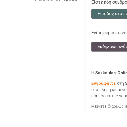
Είστε ήδη συνδρο
Είσοδος στο σ
Ενδιαφέρεστε να
Εκδήλωση ενδι
Η
Sakkoulas-Onli
Εγγραφείτε
στη
στα πλήρη κείμενα
αδημοσίευτης νομο
Μείνετε διαρκώς 