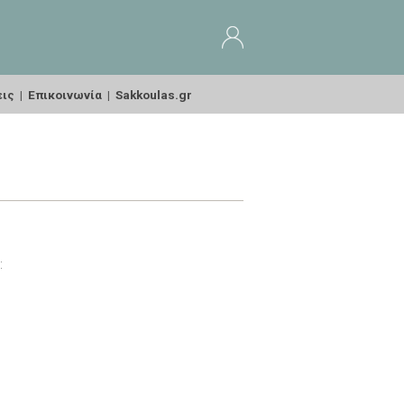
εις
|
Επικοινωνία
|
Sakkoulas.gr
: