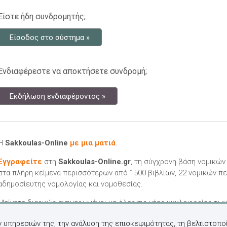
Είστε ήδη συνδρομητής;
Είσοδος στο σύστημα »
Ενδιαφέρεστε να αποκτήσετε συνδρομή;
Εκδήλωση ενδιαφέροντος »
Η
Sakkoulas-Online
με μια ματιά
.
Εγγραφείτε
στη
Sakkoulas-Online.gr
, τη σύγχρονη βάση νομικώ
στα πλήρη κείμενα περισσότερων από 1500 βιβλίων, 22 νομικών πε
αδημοσίευτης νομολογίας και νομοθεσίας.
Μείνετε διαρκώς ενημερωμένοι με όλες τις νέες κυκλοφορίες τω
ν υπηρεσιών της, την ανάλυση της επισκεψιμότητας, τη βελτιστοποί