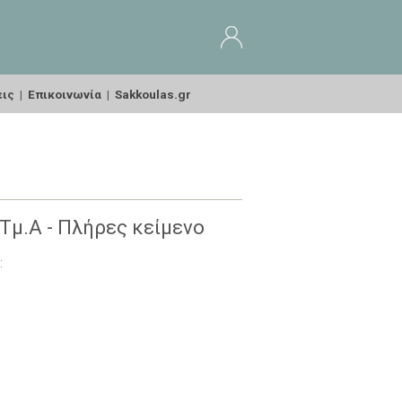
εις
|
Επικοινωνία
|
Sakkoulas.gr
 Tμ.Α - Πλήρες κείμενο
: