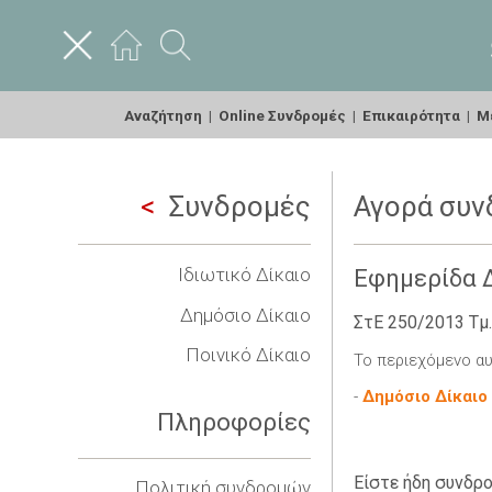
Αναζήτηση
|
Online Συνδρομές
|
Επικαιρότητα
|
Με
Συνδρομές
Αγορά συν
Ιδιωτικό Δίκαιο
Εφημερίδα Δ
Δημόσιο Δίκαιο
ΣτΕ 250/2013 Τμ.
Ποινικό Δίκαιο
Το περιεχόμενο αυ
-
Δημόσιο Δίκαιο
Πληροφορίες
Είστε ήδη συνδρο
Πολιτική συνδρομών