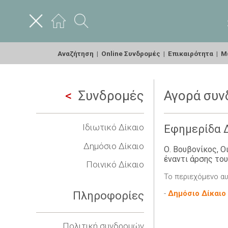
Αναζήτηση
|
Online Συνδρομές
|
Επικαιρότητα
|
Με
Συνδρομές
Αγορά συν
Ιδιωτικό Δίκαιο
Εφημερίδα Δ
Δημόσιο Δίκαιο
Ο. Βουβονίκος, 
έναντι άρσης του
Ποινικό Δίκαιο
Το περιεχόμενο αυ
-
Δημόσιο Δίκαιο
Πληροφορίες
Πολιτική συνδρομών