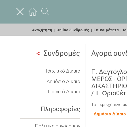
Αναζήτηση
|
Online Συνδρομές
|
Επικαιρότητα
|
Με
Συνδρομές
Αγορά συν
Ιδιωτικό Δίκαιο
Π. Δαγτόγλο
ΜΕΡΟΣ - ΟΡ
Δημόσιο Δίκαιο
ΔΙΚΑΣΤΗΡΙΩΝ
Ποινικό Δίκαιο
/ ΙΙ. Ὁριοθ
Το περιεχόμενο αυ
Πληροφορίες
-
Δημόσιο Δίκαιο
Πολιτική συνδρομών