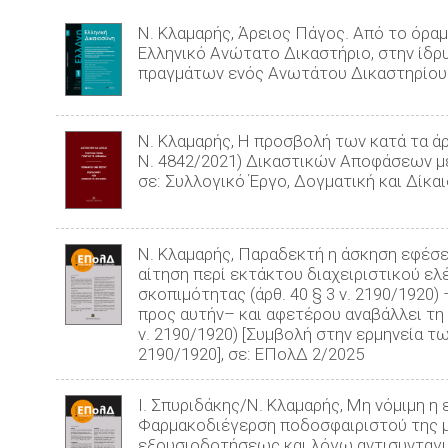
Ν. Κλαμαρής, Άρειος Πάγος. Από το όραμ
Ελληνικό Ανώτατο Δικαστήριο, στην ίδρ
πραγμάτων ενός Ανωτάτου Δικαστηρίου –
Ν. Κλαμαρής, Η προσβολή των κατά τα άρ
Ν. 4842/2021) Δικαστικών Αποφάσεων με
σε: Συλλογικό Έργο, Δογματική και Δίκα
Ν. Κλαμαρής, Παραδεκτή η άσκηση εφέσ
αίτηση περί εκτάκτου διαχειριστικού ελ
σκοπιμότητας (άρθ. 40 § 3 ν. 2190/192
προς αυτήν– και αφετέρου αναβάλλει τη
ν. 2190/1920) [Συμβολή στην ερμηνεία των
2190/1920], σε: ΕΠολΔ 2/2025
Ι. Σπυριδάκης/Ν. Κλαμαρής, Μη νόμιμη 
Φαρμακοδιέγερση ποδοσφαιριστού της μ
εξουσιοδοτήσεως και λόγω αντισυνταγμα