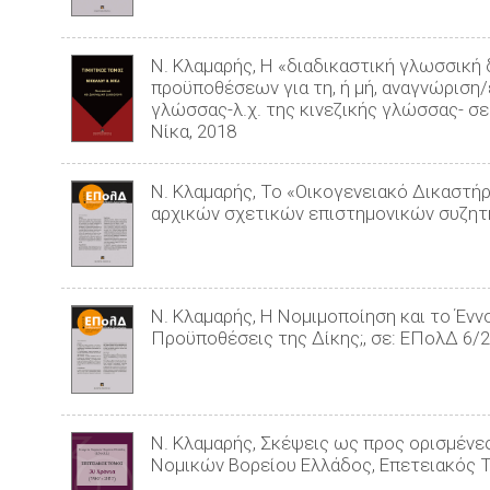
Ν. Κλαμαρής, Η «διαδικαστική γλωσσικ
προϋπoθέσεων για τη, ή μή, αναγνώρι
γλώσσας-λ.χ. της κινεζικής γλώσσας- σε 
Νίκα, 2018
Ν. Κλαμαρής, Το «Οικογενειακό Δικαστή
αρχικών σχετικών επιστηµονικών συζητ
Ν. Κλαμαρής, Η Νοµιµοποίηση και το Έν
Προϋποθέσεις της Δίκης;, σε: ΕΠολΔ 6/
Ν. Κλαμαρής, Σκέψεις ως προς ορισμένες
Νομικών Βορείου Ελλάδος, Επετειακός Τ