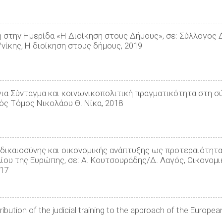
η στην Ημερίδα «Η Διοίκηση στους Δήμους», σε: Σύλλογο
ίκης, Η διοίκηση στους δήμους, 2019
ια Σύνταγμα και κοινωνικοπολιτική πραγματικότητα στη σύ
ός Τόμος Νικολάου Θ. Νίκα, 2018
 δικαιοσύνης και οικονομικής ανάπτυξης ως προτεραιότητ
ίου της Ευρώπης, σε: Α. Κουτσουράδης/Δ. Λαγός, Οικονομι
017
ution of the judicial training to the approach of the European