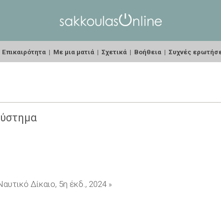
|
Επικαιρότητα
|
Με μια ματιά
|
Σχετικά
|
Βοήθεια
|
Συχνές ερωτήσ
σύστημα
Ναυτικό Δίκαιο, 5η έκδ., 2024
»