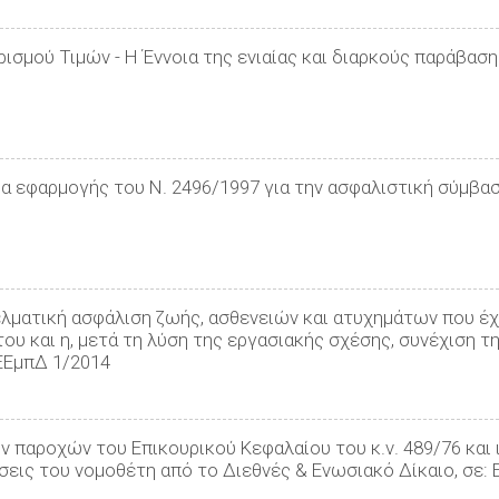
ρισμού Τιμών - Η Έννοια της ενιαίας και διαρκούς παράβασ
ια εφαρμογής του Ν. 2496/1997 για την ασφαλιστική σύμβασ
γελματική ασφάλιση ζωής, ασθενειών και ατυχημάτων που έ
υ και η, μετά τη λύση της εργασιακής σχέσης, συνέχιση τη
 ΕΕμπΔ 1/2014
ων παροχών του Επικουρικού Κεφαλαίου του κ.ν. 489/76 και 
σεις του νομοθέτη από το Διεθνές & Ενωσιακό Δίκαιο, σε: