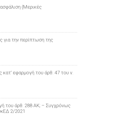
ή ασφάλιση (Μερικές
ς για την περίπτωση της
κατ’ εφαρμογή του άρθ. 47 του ν.
γή του άρθ. 288 ΑΚ; – Συγχρόνως
σκΕΔ 2/2021