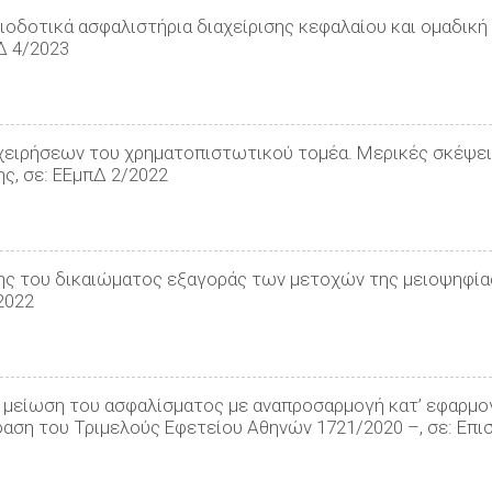
ξιοδοτικά ασφαλιστήρια διαχείρισης κεφαλαίου και ομαδικ
Δ 4/2023
πιχειρήσεων του χρηματοπιστωτικού τομέα. Μερικές σκέψει
ς, σε: ΕΕμπΔ 2/2022
σης του δικαιώματος εξαγοράς των μετοχών της μειοψηφίας 
2022
η) μείωση του ασφαλίσματος με αναπροσαρμογή κατ’ εφαρμο
αση του Τριμελούς Εφετείου Αθηνών 1721/2020 –, σε: Επι