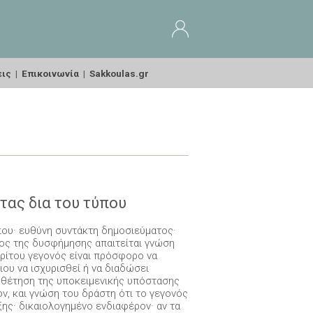
εις
|
Επικοινωνία
|
Sakkoulas.gr
ας δια του τύπου
ου· ευθύνη συντάκτη δημοσιεύματος·
τος της δυσφήμησης απαιτείται γνώση
τρίτου γεγονός είναι πρόσφορο να
ιου να ισχυρισθεί ή να διαδώσει
ιοθέτηση της υποκειμενικής υπόστασης
ν, και γνώση του δράστη ότι το γεγονός
ης· δικαιολογημένο ενδιαφέρον· αν τα