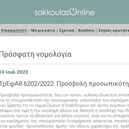
|
Επικαιρότητα
|
Με μια ματιά
|
Σχετικά
|
Βοήθεια
|
Συχνές ερωτήσ
Πρόσφατη νομολογία
10 Ιουλ 2023
ΤρΕφΑθ 6202/2022: Προσβολή προσωπικότητ
Προσβολή προσωπικότητας δια του τύπου· ευθύνη ιδιοκτήτη εντύπ
για τη στοιχειοθέτηση της υποκειμενικής υπόστασης του εγκλήμα
του δράστη ότι το ισχυριζόμενο ή διαδιδόμενο απ' αυτόν ενώπιον 
βλάψει την τιμή ή την υπόληψη άλλου και θέληση ή αποδοχή του ίδ
ενώπιον τρίτου το βλαπτικό για άλλον γεγονός, ενώ για τη στοιχε
του εγκλήματος της συκοφαντικής δυσφήμησης απαιτείται, επιπλέο
είναι ψευδές· προϋποθέσεις άρσης του άδικου χαρακτήρα της πράξ