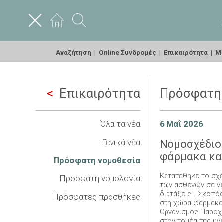
Αναζήτηση
|
Online Συνδρομές
|
Επικαιρότητα
|
Με
Επικαιρότητα
Πρόσφατη
Όλα τα νέα
6 Μαΐ 2026
Γενικά νέα
Νομοσχέδιο 
φάρμακα και
Πρόσφατη νομοθεσία
Κατατέθηκε το σχέ
Πρόσφατη νομολογία
των ασθενών σε νέ
διατάξεις". Σκοπό
Πρόσφατες προσθήκες
στη χώρα φάρμακα,
Οργανισμός Παροχή
στον τομέα της υγ