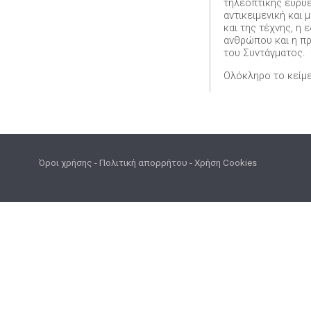
τηλεοπτικής ευρυ
αντικειμενική και
και της τέχνης, η
ανθρώπου και η πρ
του Συντάγματος.
Ολόκληρο το κείμε
Όροι χρήσης
-
Πολιτική απορρήτου
-
Χρήση Cookies