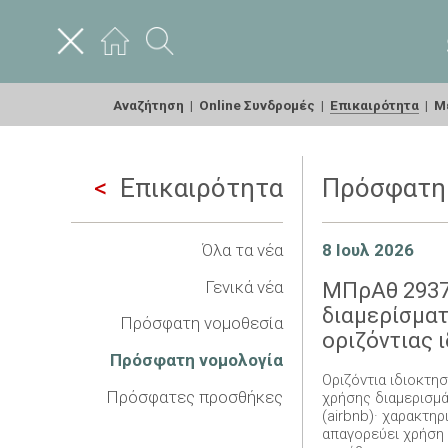
Αναζήτηση
|
Online Συνδρομές
|
Επικαιρότητα
|
Με
Επικαιρότητα
Πρόσφατη 
Όλα τα νέα
8 Ιουλ 2026
Γενικά νέα
ΜΠρΑθ 2937
διαμερίσμα
Πρόσφατη νομοθεσία
οριζόντιας 
Πρόσφατη νομολογία
Οριζόντια ιδιοκτη
Πρόσφατες προσθήκες
χρήσης διαμερισμά
(airbnb)· χαρακτη
απαγορεύει χρήση 