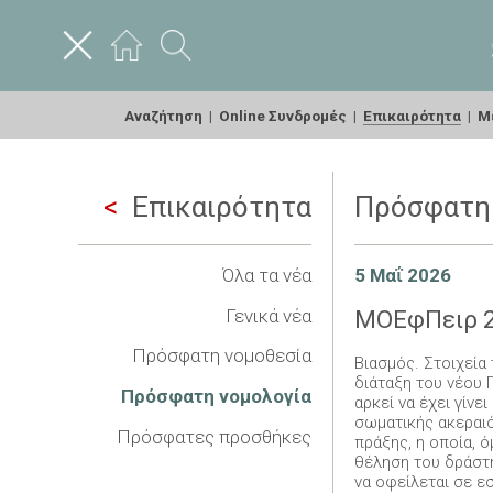
Αναζήτηση
|
Online Συνδρομές
|
Επικαιρότητα
|
Με
Επικαιρότητα
Πρόσφατη 
Όλα τα νέα
5 Μαΐ 2026
Γενικά νέα
ΜΟΕφΠειρ 2
Πρόσφατη νομοθεσία
Βιασμός. Στοιχεία
διάταξη του νέου Π
Πρόσφατη νομολογία
αρκεί να έχει γίν
σωματικής ακεραιό
Πρόσφατες προσθήκες
πράξης, η οποία, 
θέληση του δράστ
να οφείλεται σε ε