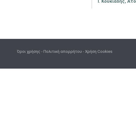
Ι. Κουκιάδης, Ατ
Όροι χρήσης
-
Πολιτική απορρήτου
-
Χρήση Cookies