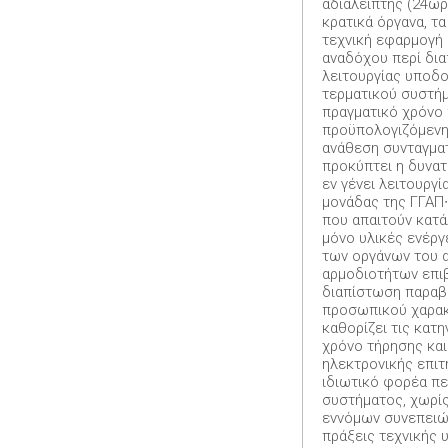
αδιάλειπτης (24ωρ
κρατικά όργανα, τ
τεχνική εφαρμογή 
αναδόχου περί δια
λειτουργίας υποδο
τερματικού συστήμ
πραγματικό χρόνο 
προϋπολογιζόμενη
ανάθεση συνταγματ
προκύπτει η δυνα
εν γένει λειτουργ
μονάδας της ΓΓΑΠ
που απαιτούν κατά
μόνο υλικές ενέργ
των οργάνων του α
αρμοδιοτήτων επιβ
διαπίστωση παραβί
προσωπικού χαρακτ
καθορίζει τις κατ
χρόνο τήρησης και
ηλεκτρονικής επιτ
ιδιωτικό φορέα πε
συστήματος, χωρί
εννόμων συνεπειών
πράξεις τεχνικής 