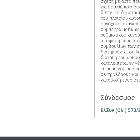
σχέση με αυτό που
για όσα θέματα δεν
διέπει τα δημοτικ
του πλαισίου αυτο
συνέχεται αναγκαί
συμπληρωματικώς 
ρυθμιστικού κενού
απόφαση περί κατ
συμβουλίων των σ
διατηρούνται σε λε
διάταξη του άρθρο
καταλείπεται εν γέ
είναι μη νόμιμες 
σε προέδρους και 
καταβολή τους στα
Σύνδεσμος
ΕλΣυν (Ολ.) 573/