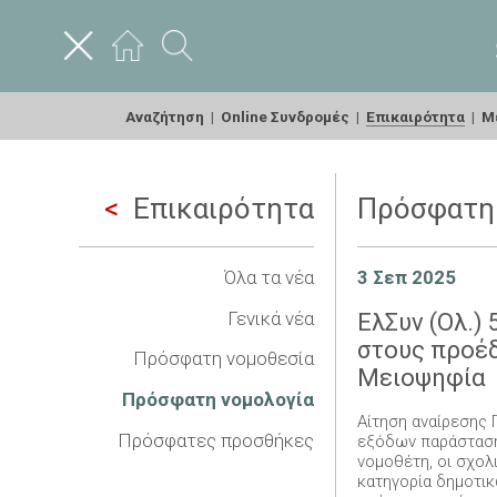
Αναζήτηση
|
Online Συνδρομές
|
Επικαιρότητα
|
Με
Επικαιρότητα
Πρόσφατη 
Όλα τα νέα
3 Σεπ 2025
Γενικά νέα
ΕλΣυν (Ολ.)
στους προέδ
Πρόσφατη νομοθεσία
Μειοψηφία
Πρόσφατη νομολογία
Αίτηση αναίρεσης 
Πρόσφατες προσθήκες
εξόδων παράσταση
νομοθέτη, οι σχολ
κατηγορία δημοτικ