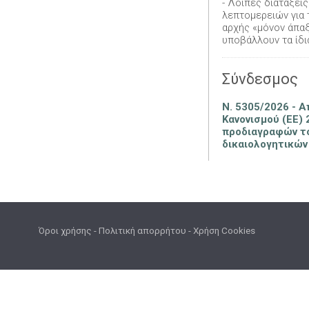
- Λοιπές διατάξει
λεπτομερειών για 
αρχής «μόνον άπαξ
υποβάλλουν τα ίδι
Σύνδεσμος
Ν. 5305/2026 - 
Κανονισμού (ΕΕ) 
προδιαγραφών το
δικαιολογητικών 
Όροι χρήσης
-
Πολιτική απορρήτου
-
Χρήση Cookies