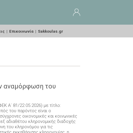
εις
|
Επικοινωνία
|
Sakkoulas.gr
ην αναμόρφωση του
Κ Α΄ 81/22.05.2026) με τίτλο:
πός του παρόντος είναι ο
σύγχρονες οικονομικές και κοινωνικές
 εξ αδιαθέτου κληρονομικής διαδοχής
ύνη του κληρονόμου για τις
τικής εκκαθάρισης κληρονομίας, η