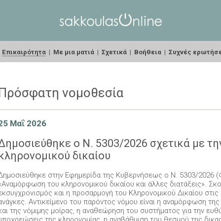
|
Επικαιρότητα
|
Με μια ματιά
|
Σχετικά
|
Βοήθεια
|
Συχνές ερωτήσ
Πρόσφατη νομοθεσία
25 Μαΐ 2026
Δημοσιεύθηκε ο Ν. 5303/2026 σχετικά με τ
κληρονομικού δικαίου
Δημοσιεύθηκε στην Εφημερίδα της Κυβερνήσεως ο Ν. 5303/2026 (ΦΕ
«Αναμόρφωση του κληρονομικού δικαίου και άλλες διατάξεις». Σκο
εκσυγχρονισμός και η προσαρμογή του Κληρονομικού Δικαίου στις 
ανάγκες. Αντικείμενο του παρόντος νόμου είναι η αναμόρφωση της
και της νόμιμης μοίρας, η αναθεώρηση του συστήματος για την ευθ
υποχρεώσεις της κληρονομίας, η αναβάθμιση του θεσμού της δικασ