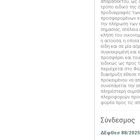
απαραδέκτου, ως 
τρόπο ειδικό της
προδιαγραφές των 
προσφερομένων ειδ
την πλήρωση των 
σημασίας, ατέλεια
κλήση του οικονο
η αιτούσα, η οποία
είδη και σε μία α
συγκεκριμένη και 
προσφέρει και του
ειδικώς ως προς 
περιέχεται στο Φ
διακήρυξη έθεσε π
προκειμένου να α
συνεπάγεται την α
πληρέστερη συμπλ
πληροφοριών προς
φορέα προς τις απ
Σύνδεσμος
ΔΕφΘεσ 88/2025 