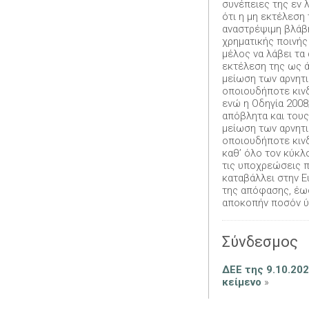
συνέπειες της εν 
ότι η μη εκτέλεση
αναστρέψιμη βλάβη
χρηματικής ποινής
μέλος να λάβει τα
εκτέλεση της ως ά
μείωση των αρνητι
οποιουδήποτε κινδ
ενώ η Οδηγία 2008
απόβλητα και τους
μείωση των αρνητ
οποιουδήποτε κινδ
καθ’ όλο τον κύκλ
τις υποχρεώσεις π
καταβάλλει στην Ε
της απόφασης, έως
αποκοπήν ποσόν ύψ
Σύνδεσμος
ΔΕΕ της 9.10.20
κείμενο
»