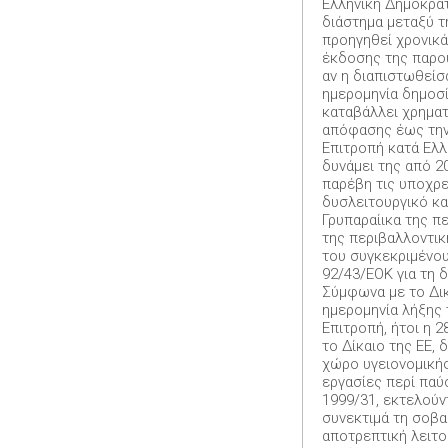
Ελληνική Δημοκρατ
διάστημα μεταξύ τ
προηγηθεί χρονικ
έκδοσης της παρού
αν η διαπιστωθείσ
ημερομηνία δημοσί
καταβάλλει χρηματ
απόφασης έως την
Επιτροπή κατά Ελλά
δυνάμει της από 2
παρέβη τις υποχρε
δυσλειτουργικό κ
Γρυπαραίικα της π
της περιβαλλοντικ
του συγκεκριμένου
92/43/ΕΟΚ για τη 
Σύμφωνα με το Δικ
ημερομηνία λήξης 
Επιτροπή, ήτοι η 
το Δίκαιο της ΕΕ,
χώρο υγειονομικής
εργασίες περί παύ
1999/31, εκτελούν
συνεκτιμά τη σοβα
αποτρεπτική λειτο