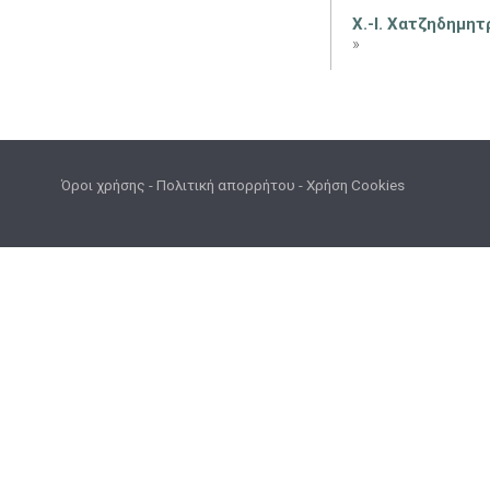
Χ.-Ι. Χατζηδημητ
»
Όροι χρήσης
-
Πολιτική απορρήτου
-
Χρήση Cookies