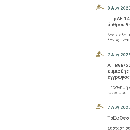
8 Αυγ 202
ΠΠρΑθ 14
άρθρου 9
Αναστολή τ
λόγος ανακ
7 Αυγ 202
ΑΠ 898/2
έμμισθης 
έγγραφος
Πρόσληψη δ
εγγράφου τ
7 Αυγ 202
ΤρΕφΘεσ 
Σύσταση συ