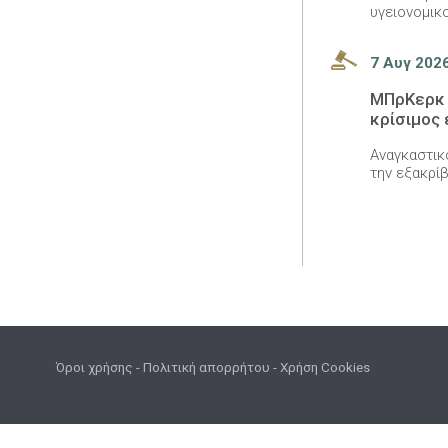
υγειονομικ
7 Αυγ 202
ΜΠρΚερκ 
κρίσιμος 
Αναγκαστικό
την εξακρί
Όροι χρήσης
-
Πολιτική απορρήτου
-
Χρήση Cookies