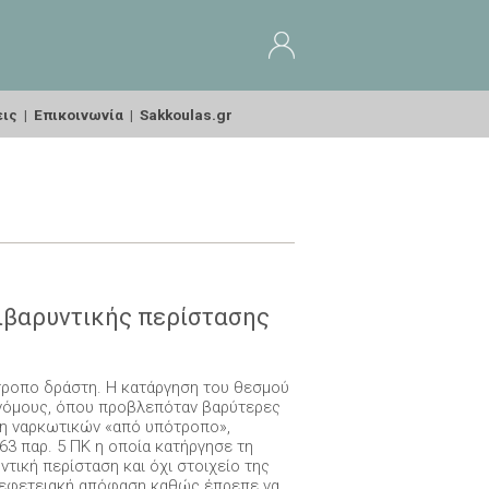
εις
|
Επικοινωνία
|
Sakkoulas.gr
πιβαρυντικής περίστασης
τροπο δράστη. Η κατάργηση του θεσμού
 νόμους, όπου προβλεπόταν βαρύτερες
ση ναρκωτικών «από υπότροπο»,
63 παρ. 5 ΠΚ η οποία κατήργησε τη
τική περίσταση και όχι στοιχείο της
η εφετειακή απόφαση καθώς έπρεπε να