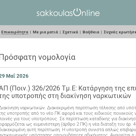
|
Επικαιρότητα
|
Με μια ματιά
|
Σχετικά
|
Βοήθεια
|
Συχνές ερωτήσ
Πρόσφατη νομολογία
29 Μαΐ 2026
ΑΠ (Ποιν.) 326/2026 Τμ.Ε: Κατάργηση της ε
της υποτροπής στη διακίνηση ναρκωτικών
Διακίνηση ναρκωτικών. Διακεκριμένη περίπτωση τέλεσης από υπό
της υποτροπής από το νέο ΠΚ αφορά και τους ειδικούς ποινικούς
ποινές για τους υποτρόπους. Σε περίπτωση καταδίκης για διακίνη
εφαρμόζεται ως ευμενέστερη (άρθρο 2 ΠΚ) η νέα διάταξη του άρ. 4
διακεκριμένη αυτή περίπτωση. Η υποτροπή συνιστά απλώς επιβαρυν
αντικειμενικής υπόστασης οποιουδήποτε αδικήματος. Αναιρείται 