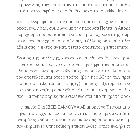
παραγγελίας των προϊόντων και υπηρεσιών μας προϋποθέτε
κατά την εγγραφή σας στο διαδικτυακό τόπο sakkoulas-o
Με την εγγραφή σας στις υπηρεσίες που παρέχονται από τ
δεδομένων σας, σύμφωνα με την παρούσα Πολιτική Απορρ
παρέχουμε προσωποποιημένες υπηρεσίες, βάσει της κείμε
δεδομένα δεν χρησιμοποιούνται για άλλους σκοπούς, πλη
άδειά σας, ή εκτός αν κάτι τέτοιο απαιτείται ή επιτρέπετα
Σκοπός της συλλογής, χρήσης και επεξεργασίας των προ
αιτείστε μέσω του ιστοτόπου, για την λήψη των οποίων απα
υλοποίηση των συμβατικών υποχρεώσεων, στο πλαίσιο εκτ
τον αποτελεσματικότερο τρόπο, (β) η προώθηση των προϊ
μέσω του sakkoulas-online.gr, (γ) η παροχή εξατομικευμέ
του χρήστη και/ή η διασφάλιση ότι το περιεχόμενο του δ
σας. Για πληροφορίες που συλλέγονται από τη χρήση coo
Η εταιρεία ΕΚΔΟΣΕΙΣ ΣΑΚΚΟΥΛΑ ΑΕ μπορεί να ζητήσει απ
μηνυμάτων σχετικά με τα προϊόντα και τις υπηρεσίες ή/κ
ορισμένες χρήσεις των προσωπικών σας δεδομένων και μπο
συγκεκριμένες υπηρεσίες ή επικοινωνίες, όπως ένα ηλεκτ