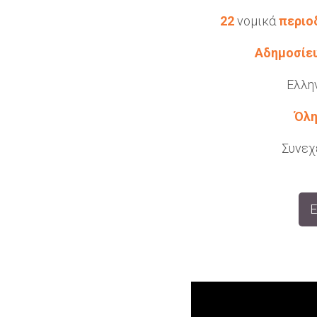
22
νομικά
περιο
Αδημοσίε
Ελλη
Όλ
Συνεχ
Ε