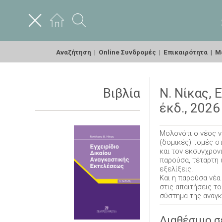
Αναζήτηση
|
Online Συνδρομές
|
Επικαιρότητα
|
Με
Βιβλία
Ν. Νίκας, 
έκδ., 2026
Μολονότι ο νέος ν
(δομικές) τομές στ
και τον εκσυγχρον
παρούσα, τέταρτη 
εξελίξεις.
Και η παρούσα νέα 
στις απαιτήσεις το
σύστημα της αναγ
Διαθέσιμο σ