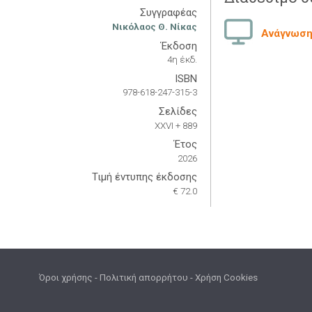
Συγγραφέας
Νικόλαος Θ. Νίκας
Ανάγνωση 
Έκδοση
4η έκδ.
ISBN
978-618-247-315-3
Σελίδες
XXVI + 889
Έτος
2026
Τιμή έντυπης έκδοσης
€ 72.0
Όροι χρήσης
-
Πολιτική απορρήτου
-
Χρήση Cookies