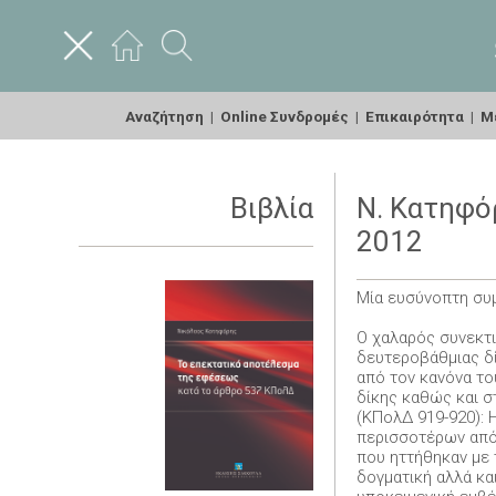
Αναζήτηση
|
Online Συνδρομές
|
Επικαιρότητα
|
Με
Βιβλία
Ν. Κατηφό
2012
Μία ευσύνοπτη συ
Ο χαλαρός συνεκτ
δευτεροβάθμιας δί
από τον κανόνα το
δίκης καθώς και σ
(ΚΠολΔ 919-920): 
περισσοτέρων από 
που ηττήθηκαν με 
δογματική αλλά κα