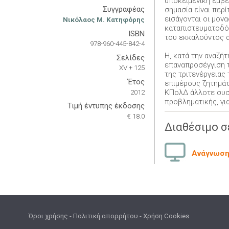
υποκειμενική εμβέ
Συγγραφέας
σημασία είναι περ
εισάγονται οι μον
Νικόλαος Μ. Κατηφόρης
καταπιστευματοδό
ISBN
του εκκαλούντος α
978-960-445-842-4
Η, κατά την αναζή
Σελίδες
επαναπροσέγγιση 
XV + 125
της τριτενέργειας
Έτος
επιμέρους ζητημάτ
2012
ΚΠολΔ άλλοτε συστ
προβληματικής, γι
Τιμή έντυπης έκδοσης
€ 18.0
Διαθέσιμο σ
Ανάγνωση 
Όροι χρήσης
-
Πολιτική απορρήτου
-
Χρήση Cookies