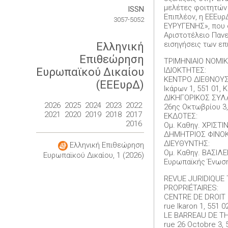
μελέτες φοιτητών
ISSN
Επιπλέον, η ΕΕΕυρ
3057-5052
ΕΥΡΥΓΕΝΗΣ», που σ
Αριστοτέλειο Πανε
εισηγήσεις των ε
Ελληνική
Επιθεώρηση
ΤΡΙΜΗΝΙΑΙΟ ΝΟΜΙΚ
ΙΔΙΟΚΤΗΤΕΣ:
Ευρωπαϊκού Δικαίου
ΚΕΝΤΡΟ ΔΙΕΘΝΟΥΣ
(ΕΕΕυρΔ)
Ικάρων 1, 551 01,
ΔΙΚΗΓΟΡΙΚΟΣ ΣΥ
2026
2025
2024
2023
2022
26ης Οκτωβρίου 3,
2021
2020
2019
2018
2017
ΕΚΔΟΤΕΣ:
2016
Ομ. Καθηγ. ΧΡΙΣΤ
ΔΗΜΗΤΡΙΟΣ ΦΙΝΟΚ
ΔΙΕΥΘΥΝΤΗΣ:
Ελληνική Επιθεώρηση
Ομ. Καθηγ. ΒΑΣΙΛ
Ευρωπαϊκού Δικαίου, 1 (2026)
Ευρωπαϊκής Ένωση
REVUE JURIDIQUE 
PROPRIÉTAIRES:
CENTRE DE DROIT
rue Ikaron 1, 551 
LE BARREAU DE T
rue 26 Octobre 3,