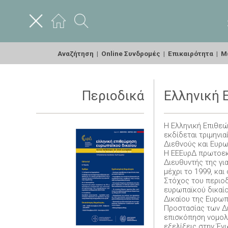
Αναζήτηση
|
Online Συνδρομές
|
Επικαιρότητα
|
Με
Περιοδικά
Ελληνική 
Η Ελληνική Επιθεώ
εκδίδεται τριμηνια
Διεθνούς και Ευρω
Η ΕΕΕυρΔ πρωτοεκ
Διευθυντής της γι
μέχρι το 1999, κα
Στόχος του περιοδ
ευρωπαϊκού δικαίο
Δικαίου της Ευρωπ
Προστασίας των Δι
επισκόπηση νομολο
εξελίξεις στην Έν