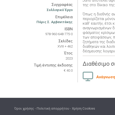
Juris αποτελεί αφ
Συγγραφέας
της στο δίκαιο τη
Συλλογικό Έργο
Όπως η διεθνής αν
Επιμέλεια
περιορίζεται μόνο
Πάρις Σ. Αρβανιτάκης
καθ’ εαυτήν, έτσι 
αναγνωρισμένων δ
ISBN
φάσματος κρίσιμων
978-960-648-775-0
των αποφάσεων, π
Σελίδες
ζητήματα της δια
XVIII + 462
διαθηκών και λοιπ
δέσμευσης λογαρι
Έτος
2023
Διαθέσιμο σ
Τιμή έντυπης έκδοσης
€ 40.0
Ανάγνωση 
Όροι χρήσης
-
Πολιτική απορρήτου
-
Χρήση Cookies