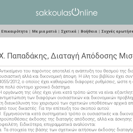
|
Επικαιρότητα
|
Με μια ματιά
|
Σχετικά
|
Βοήθεια
|
Συχνές ερωτήσ
Χ. Παπαδάκης, Διαταγή Απόδοσης Μισ
Αντικείμενο του παρόντος αποτελεί η ανάπτυξη του θεσμού της δ
ουσιαστική αλλά και δικονομική άποψη. Η ύλη του βιβλίου έχει συν
4055/2012, ο οποίος έχει καθιερώσει διάφορες ρυθμίσεις, ώστε η 
σε πολύ σύντομο χρονικό διάστημα.
Η οργάνωση της ύλης έχει γίνει κατά τρόπο ώστε να είναι εξαντλητ
αντιμετώπιση των διαφόρων ουσιαστικών και δικονομικών προβλημ
τη διευκόλυνση του χειρισμού των σχετικών υποθέσεων αρχικά απ
από τους δικαστές. Για την επίτευξη του σκοπού αυτού:
1. Ερμηνεύονται κατά συστηματικό τρόπο οι ουσιαστικές και δικονο
προϋποθέσεις έκδοσης της διαταγής απόδοσης, αλλά και άσκησης 
οφειλέτη. Ειδικότερα, επιγραμματικά αναλύονται:
α. Τα στοιχεία της βάσης των σχετικών αιτήσεων έκδοσης διαταγ