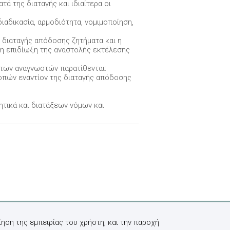
τά της διαταγής και ιδιαίτερα οι
διαδικασία, αρμοδιότητα, νομιμοποίηση,
ς διαταγής απόδοσης ζητήματα και η
α η επιδίωξη της αναστολής εκτέλεσης
 των αναγνωστών παρατίθενται:
οπών εναντίον της διαταγής απόδοσης
ητικά και διατάξεων νόμων και
ηση της εμπειρίας του χρήστη, και την παροχή
εις Σάκκουλα ΑΕ (Αθήνα, Θεσσαλονίκη), v.2