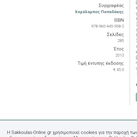
Συγγραφέας
Χαράλαμπος Παπαδάκης
ISBN
978-960-445-958-2
Σελίδες
285
Έτος
2013
Τιμή έντυπης έκδοσης
€ 45.0
Η Sakkoulas-Online.gr χρησιμοποιεί cookies για την παροχή τω
Όροι χρήσης
-
Πολιτική απορρήτου
-
Χρήση 