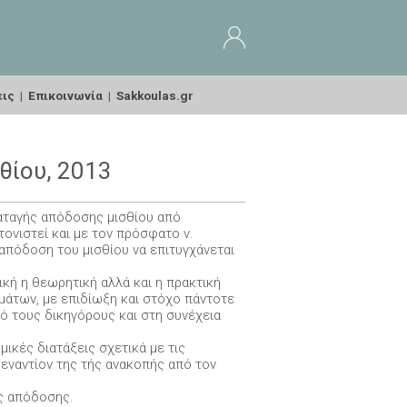
εις
|
Επικοινωνία
|
Sakkoulas.gr
θίου, 2013
ιαταγής απόδοσης μισθίου από
τονιστεί και με τον πρόσφατο ν.
απόδοση του μισθίου να επιτυγχάνεται
ική η θεωρητική αλλά και η πρακτική
άτων, με επιδίωξη και στόχο πάντοτε
ό τους δικηγόρους και στη συνέχεια
μικές διατάξεις σχετικά με τις
εναντίον της τής ανακοπής από τον
ής απόδοσης.