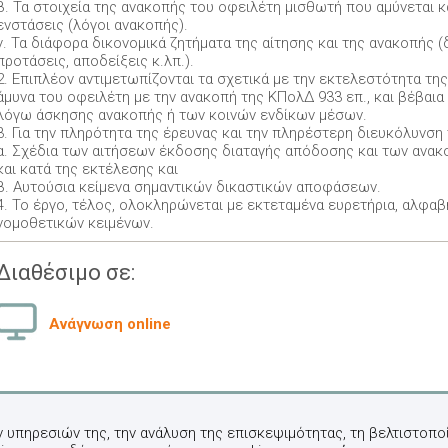
β. Τα στοιχεία της ανακοπής του οφειλέτη μισθωτή που αμύνεται κα
ενστάσεις (λόγοι ανακοπής).
γ. Τα διάφορα δικονομικά ζητήματα της αίτησης και της ανακοπής (
προτάσεις, αποδείξεις κ.λπ.).
2. Επιπλέον αντιμετωπίζονται τα σχετικά με την εκτελεστότητα τη
άμυνα του οφειλέτη με την ανακοπή της ΚΠολΔ 933 επ., και βέβαι
λόγω άσκησης ανακοπής ή των κοινών ενδίκων μέσων.
3. Για την πληρότητα της έρευνας και την πληρέστερη διευκόλυνση
α. Σχέδια των αιτήσεων έκδοσης διαταγής απόδοσης και των ανακ
και κατά της εκτέλεσης και
β. Αυτούσια κείμενα σημαντικών δικαστικών αποφάσεων.
4. Το έργο, τέλος, ολοκληρώνεται με εκτεταμένα ευρετήρια, αλφαβ
νομοθετικών κειμένων.
Διαθέσιμο σε:
Ανάγνωση online
ν υπηρεσιών της, την ανάλυση της επισκεψιμότητας, τη βελτιστοποί
Cookies
© 2014-2026 Εκδόσ