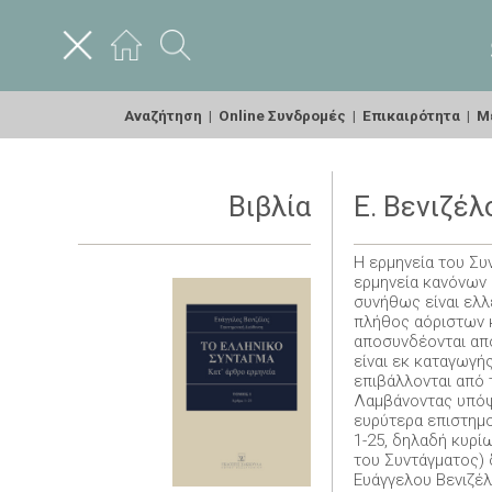
Αναζήτηση
|
Online Συνδρομές
|
Επικαιρότητα
|
Με
Βιβλία
Ε. Βενιζέλ
Η ερμηνεία του Συ
ερμηνεία κανόνων 
συνήθως είναι ελλ
πλήθος αόριστων κ
αποσυνδέονται από
είναι εκ καταγωγή
επιβάλλονται από 
Λαμβάνοντας υπόψη
ευρύτερα επιστημο
1-25, δηλαδή κυρί
του Συντάγματος) 
Ευάγγελου Βενιζέλ