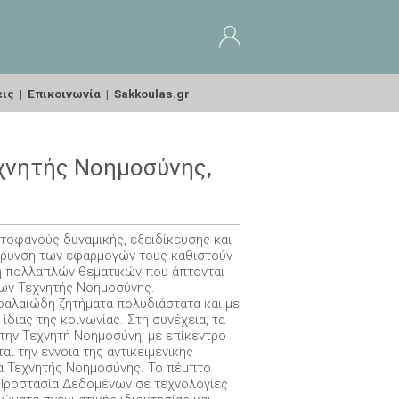
εις
|
Επικοινωνία
|
Sakkoulas.gr
εχνητής Νοημοσύνης,
τοφανούς δυναμικής, εξειδίκευσης και
εύρυνση των εφαρμογών τους καθιστούν
υση πολλαπλών θεματικών που άπτονται
λων Τεχνητής Νοημοσύνης.
εφαλαιώδη ζητήματα πολυδιάστατα και με
 ίδιας της κοινωνίας. Στη συνέχεια, τα
την Τεχνητή Νοημοσύνη, με επίκεντρο
ι την έννοια της αντικειμενικής
α Τεχνητής Νοημοσύνης. Το πέμπτο
ν Προστασία Δεδομένων σε τεχνολογίες