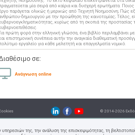
Τεχνητής Νοημοσύνης. Το έκτο κεφάλαιο επικεντρώνεται στα δικαι
πραγματεύεται μία σειρά από καίρια και δυσχερή ερωτήματα. Ποιος
έργο παράγεται ολικώς ή μερικώς από Τεχνητή Νοημοσύνη; Πώς εξ
ανθρώπου-δημιουργού με την προώθηση της καινοτομίας; Τέλος, ε
κυβερνοεγκληματικότητας, κυρίως από τη σκοπιά της προστασίας
κυβερνοεπιθέσεις.
Για πρώτη φορά στην ελληνική γλώσσα, ένα βιβλίο περιλαμβάνει με
και επιστημονική συνέπεια αυτήν την αναγκαία διαθεματική προσέγγ
πολύτιμο εργαλείο για κάθε μελετητή και επαγγελματία νομικό.
Διαθέσιμο σε:
Ανάγνωση online
Cookies
© 2014-2026 Εκδόσ
ν υπηρεσιών της, την ανάλυση της επισκεψιμότητας, τη βελτιστοποί