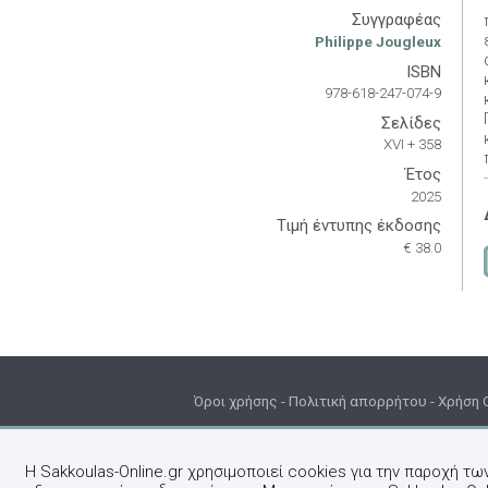
Συγγραφέας
Philippe Jougleux
ISBN
978-618-247-074-9
Σελίδες
XVI + 358
Έτος
2025
Τιμή έντυπης έκδοσης
€ 38.0
Όροι χρήσης
-
Πολιτική απορρήτου
-
Χρήση 
Η Sakkoulas-Online.gr χρησιμοποιεί cookies για την παροχή τω