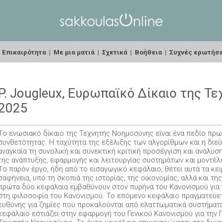
|
Επικαιρότητα
|
Με μια ματιά
|
Σχετικά
|
Βοήθεια
|
Συχνές ερωτήσ
P. Jougleux, Ευρωπαϊκό Δίκαιο της Τ
2025
Tο ενωσιακό δίκαιο της Τεχνητής Νοημοσύνης είναι ένα πεδίο πρω
συνθετότητας. Η ταχύτητα της εξέλιξης των αλγορίθμων και η δι
αναγκαία τη συνολική και συνεκτική κριτική προσέγγιση και ανάλ
της ανάπτυξης, εφαρμογής και λειτουργίας συστημάτων και μοντέ
Tο παρόν έργο, ήδη από το εισαγωγικό κεφάλαιο, θέτει αυτά τα κ
σαφήνεια, υπό τη σκοπιά της ιστορίας, της οικονομίας, αλλά και της
πρώτα δύο κεφάλαια εμβαθύνουν στον πυρήνα του Κανονισμού για 
στη φιλοσοφία του Κανονισμού. Το επόμενο κεφάλαιο πραγματεύετα
ευθύνης για ζημίες που προκαλούνται από ελαττωματικά συστήματ
κεφάλαιο εστιάζει στην εφαρμογή του Γενικού Κανονισμού για τη