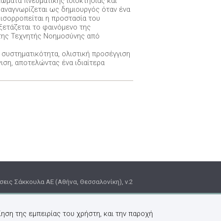
ώματα πνευματικής ιδιοκτησίας και
 αναγνωρίζεται ως δημιουργός όταν ένα
ισορροπείται η προστασία του
ξετάζεται το φαινόμενο της
 της Τεχνητής Νοημοσύνης από
 συστηματικότητα, ολιστική προσέγγιση
ιση, αποτελώντας ένα ιδιαίτερα
εις Σάκκουλα ΑΕ (Αθήνα, Θεσσαλονίκη), v.2
ηση της εμπειρίας του χρήστη, και την παροχή