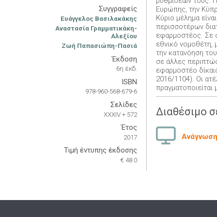
ρυθμίσεών τους. Π
Συγγραφείς
Ευρώπης, την Κύπρ
Κύριο μέλημα είναι
Ευάγγελος Βασιλακάκης
περισσοτέρων διατ
Αναστασία Γραμματικάκη-
εφαρμοστέος. Σε ο
Αλεξίου
εθνικό νομοθέτη, 
Ζωή Παπασιώπη-Πασιά
την κατανόηση του
Έκδοση
σε άλλες περιπτώσ
6η έκδ.
εφαρμοστέο δίκαιο 
2016/1104). Οι ατ
ISBN
πραγματοποιείται 
978-960-568-679-6
Σελίδες
Διαθέσιμο σ
XXXIV + 572
Έτος
Ανάγνωση 
2017
Τιμή έντυπης έκδοσης
€ 48.0