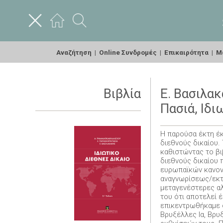
Αναζήτηση
|
Online Συνδρομές
|
Επικαιρότητα
|
Με
Βιβλία
Ε. Βασιλα
Πασιά, Ιδι
Η παρούσα έκτη έ
διεθνούς δικαίου.
καθιστώντας το βι
διεθνούς δικαίου 
ευρωπαϊκών κανονι
αναγνωρίσεως/εκτ
μεταγενέστερες αλ
του ότι αποτελεί 
επικεντρωθήκαμε σ
Βρυξέλλες Ια, Βρυ