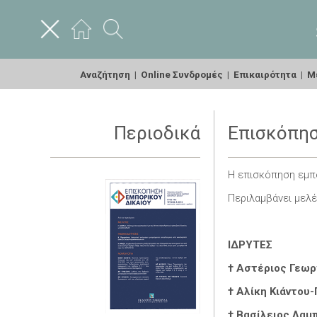
Αναζήτηση
|
Online Συνδρομές
|
Επικαιρότητα
|
Με
Περιοδικά
Επισκόπησ
Η επισκόπηση εμπο
Περιλαμβάνει μελέ
ΙΔΡΥΤΕΣ
† Αστέριος Γεωρ
† Αλίκη Κιάντου
† Βασίλειος Λαμ